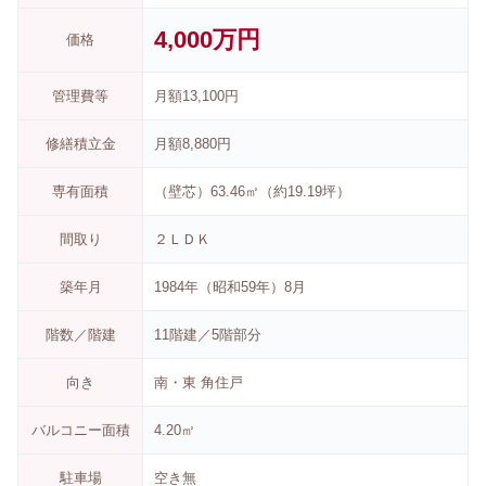
4,000万円
価格
管理費等
月額13,100円
修繕積立金
月額8,880円
専有面積
（壁芯）63.46㎡（約19.19坪）
間取り
２ＬＤＫ
築年月
1984年（昭和59年）8月
階数／階建
11階建／5階部分
向き
南・東 角住戸
バルコニー面積
4.20㎡
駐車場
空き無