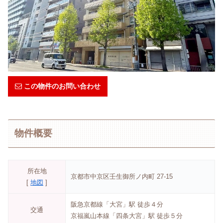
この物件のお問い合わせ
物件概要
所在地
京都市中京区壬生御所ノ内町 27-15
[
地図
]
阪急京都線「大宮」駅 徒歩４分
交通
京福嵐山本線「四条大宮」駅 徒歩５分