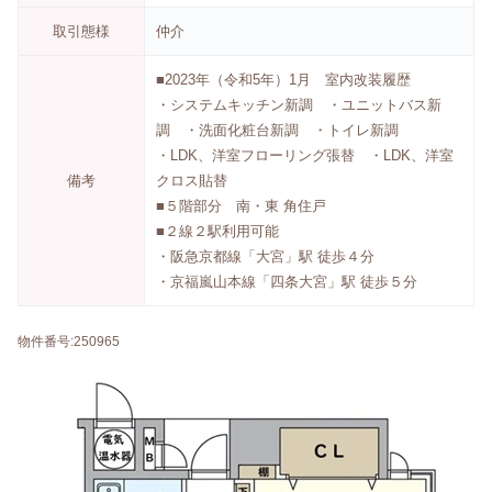
取引態様
仲介
■2023年（令和5年）1月 室内改装履歴
・システムキッチン新調 ・ユニットバス新
調 ・洗面化粧台新調 ・トイレ新調
・LDK、洋室フローリング張替 ・LDK、洋室
備考
クロス貼替
■５階部分 南・東 角住戸
■２線２駅利用可能
・阪急京都線「大宮」駅 徒歩４分
・京福嵐山本線「四条大宮」駅 徒歩５分
物件番号:250965