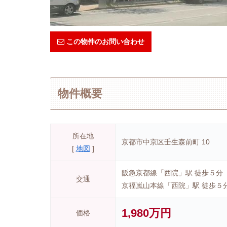
この物件のお問い合わせ
物件概要
所在地
京都市中京区壬生森前町 10
[
地図
]
阪急京都線「西院」駅 徒歩５分
交通
京福嵐山本線「西院」駅 徒歩５
1,980万円
価格