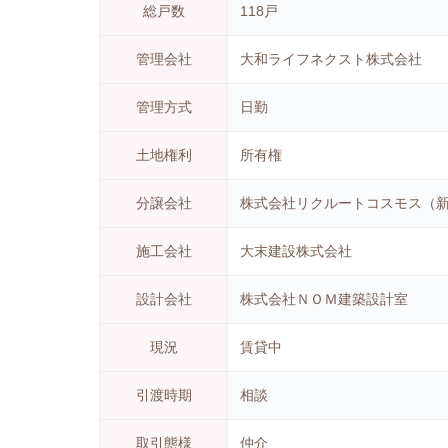
総戸数
118戸
管理会社
大和ライフネクスト株式会社
管理方式
日勤
土地権利
所有権
分譲会社
株式会社リクルートコスモス（
施工会社
大末建設株式会社
設計会社
株式会社ＮＯＭ建築設計室
現況
賃貸中
引渡時期
相談
取引態様
仲介