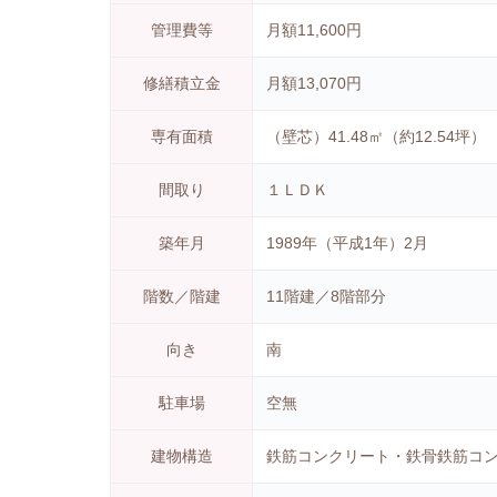
管理費等
月額11,600円
修繕積立金
月額13,070円
専有面積
（壁芯）41.48㎡（約12.54坪）
間取り
１ＬＤＫ
築年月
1989年（平成1年）2月
階数／階建
11階建／8階部分
向き
南
駐車場
空無
建物構造
鉄筋コンクリート・鉄骨鉄筋コン