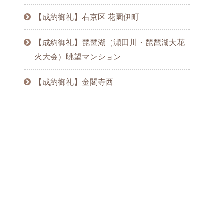
【成約御礼】右京区 花園伊町
【成約御礼】琵琶湖（瀬田川・琵琶湖大花
火大会）眺望マンション
【成約御礼】金閣寺西