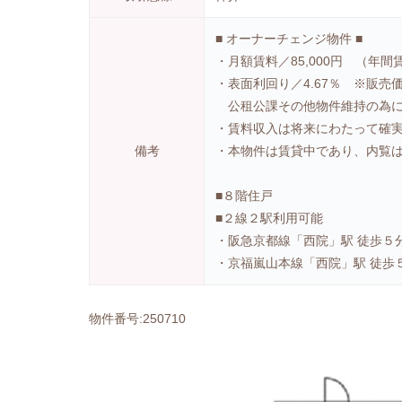
■ オーナーチェンジ物件 ■
・月額賃料／85,000円 （年間賃料
・表面利回り／4.67％ ※販売
公租公課その他物件維持の為に
・賃料収入は将来にわたって確
備考
・本物件は賃貸中であり、内覧
■８階住戸
■２線２駅利用可能
・阪急京都線「西院」駅 徒歩５
・京福嵐山本線「西院」駅 徒歩
物件番号:250710